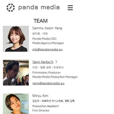
TEAM
Sammy Jiwon Yang
​양지원 - 대표
Panda Media CEO
Media Agency Manager
info@pandamedia.eu
Yann Kerloc'h
>
이안 - 영화 감독 / 프로듀서
Filmmaker, Producer
Panda Media Production Manager
yann@pandamedia.eu
Minju Kim
김민주 - 프로덕션 어시스턴트, 영화 감독
Production Assistant
Film Director