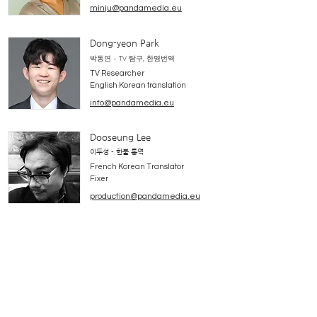
minju@pandamedia.eu
Dong-yeon Park
박동연 - TV 탐
구,
한영번역
TV Researcher
English Korean translation
info@pandamedia.eu
Dooseung Lee
이두성 - 한불 통역
French Korean Translator
Fixer
production@pandamedia.eu
Nicolas Piccato
니콜라 피카토 - 설립자, 주주
대표
2009-2017
Panda Media Founder & Associate
Former CEO
2009-2017